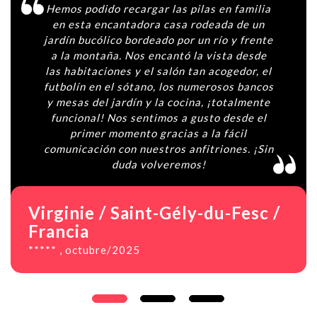
Gravent es realmente un lugar especial.
Las vistas son sencillamente increíbles.
Despertarse con este paisaje es una
maravilla. La casa estaba limpia y bien
ordenada. Tiene mucho encanto y es muy
acogedora. El jardín es estupendo, ya que
es muy grande y está vallado, por lo que es
ideal si tienes un perro, como nosotros. La
ubicación es perfecta, ya que está a solo
unos pasos de Garvarnie. Sencillamente
magnífico. Gracias por esta excelente
estancia, la hemos disfrutado muchísimo.
David / Inglaterra, Reino Unido
***** , septiembre/2025