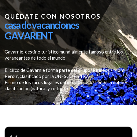
QUÉDATE CON NOSOTROS
c a s a d e v a c a n c i o n e s
G A V A R E N T
Gavarnie, destino turístico mundialmente famoso entre los
veraneantes de todo el mundo
El circo de Gavarnie forma parte del grupo "Pirineos - Mont
Perdu", clasificado por la UNESCO en 1997.
Es uno de los raros lugares del mundo que lo tienen la doble
clasificación (natural y cultural)